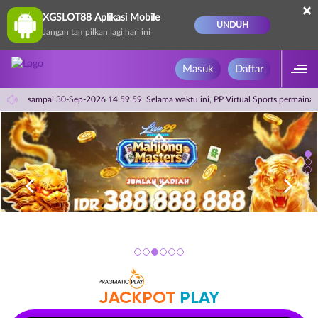
×
XGSLOT88 Aplikasi Mobile
UNDUH
Jangan tampilkan lagi hari ini
Masuk
Daftar
4.59.59 sampai 30-Sep-2026 14.59.59. Selama waktu ini, PP Virtual Sports permain
JACKPOT
PLAY