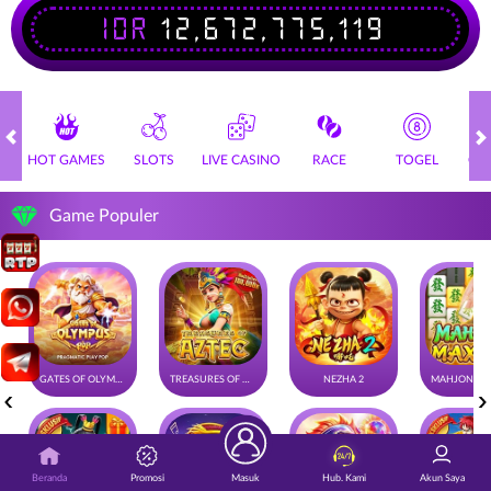
IDR
12,672,775,119
HOT GAMES
SLOTS
LIVE CASINO
RACE
TOGEL
OL
Game Populer
GATES OF OLYMPUS POP
TREASURES OF AZTEC
NEZHA 2
Beranda
Promosi
Masuk
Hub. Kami
Akun Saya