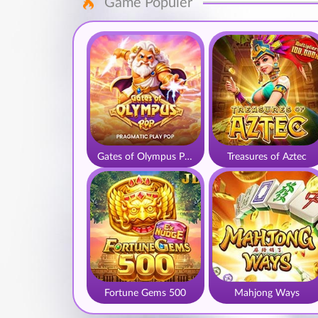
Game Populer
Gates of Olympus POP
Treasures of Aztec
Fortune Gems 500
Mahjong Ways