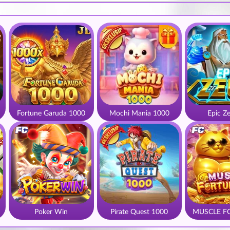
Fortune Garuda 1000
Mochi Mania 1000
Epic Z
Poker Win
Pirate Quest 1000