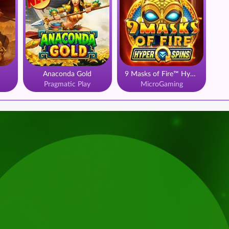
Anaconda Gold
9 Masks of Fire™ HyperSpins™
Pragmatic Play
MicroGaming