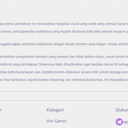
 anime, permainan ini menawarkan tampilan visual yang cerah serta animasi yang ha
h warna, serta gameplay sederhana yang mudah dipahami baik oleh pemula maupun
enggabungkan sentuhan tradisional dengan desain modern yang elegan. Setiap simbo
 memberikan pengalaman bermain yang nyaman dan tidak terburu-buru, cocok untuk me
form yang terintegrasi. Sistemnya telah dioptimalkan agar berjalan lancar di berba
tetap terhubung kapan saja. Update konten dilakukan secara rutin untuk menjaga pe
fitur tambahan seperti konten streaming dan informasi komunitas. Ini menjadikanny
m
Kategori
Duku
Hot Games
xgs