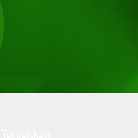
 Tunjukkan