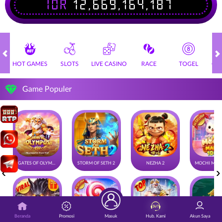
IDR
12,669,164,187
HOT GAMES
SLOTS
LIVE CASINO
RACE
TOGEL
OL
Game Populer
GATES OF OLYMPUS POP
STORM OF SETH 2
NEZHA 2
Beranda
Promosi
Masuk
Hub. Kami
Akun Saya