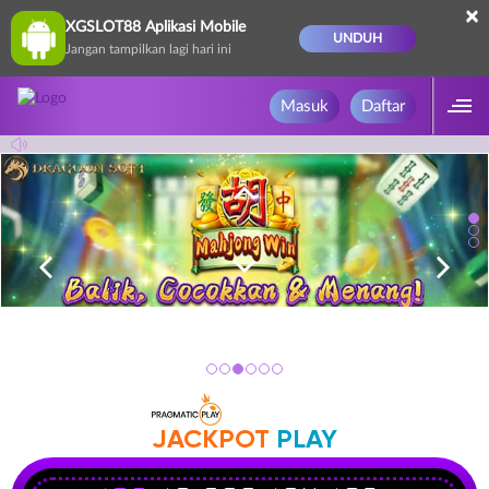
×
XGSLOT88 Aplikasi Mobile
UNDUH
Jangan tampilkan lagi hari ini
Masuk
Daftar
JACKPOT
PLAY