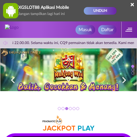
×
XGSLOT88 Aplikasi Mobile
UNDUH
Jangan tampilkan lagi hari ini
Masuk
Daftar
 sampai 22.00.00. Selama waktu ini, CQ9 permainan tidak akan tersedia. Kami mem
JACKPOT
PLAY