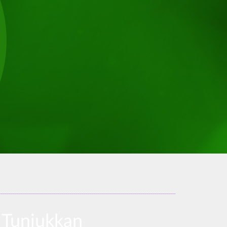
 Tunjukkan