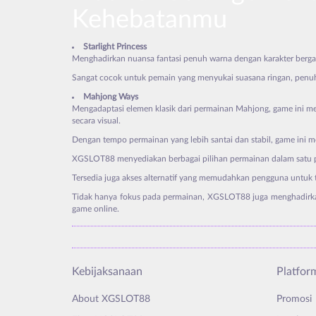
Kehebatanmu
Starlight Princess
Menghadirkan nuansa fantasi penuh warna dengan karakter bergaya
Sangat cocok untuk pemain yang menyukai suasana ringan, penu
Mahjong Ways
Mengadaptasi elemen klasik dari permainan Mahjong, game ini m
secara visual.
Dengan tempo permainan yang lebih santai dan stabil, game ini
XGSLOT88 menyediakan berbagai pilihan permainan dalam satu plat
Tersedia juga akses alternatif yang memudahkan pengguna untuk 
Tidak hanya fokus pada permainan, XGSLOT88 juga menghadirkan 
game online.
Kebijaksanaan
Platfor
About XGSLOT88
Promosi