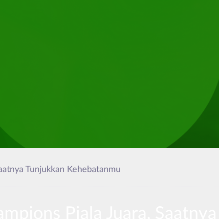
Saatnya Tunjukkan Kehebatanmu
pions Piala Juara, Saatnya