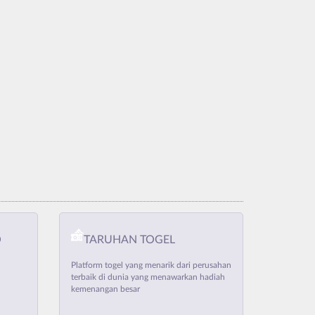
O
TARUHAN TOGEL
Platform togel yang menarik dari perusahan
terbaik di dunia yang menawarkan hadiah
kemenangan besar