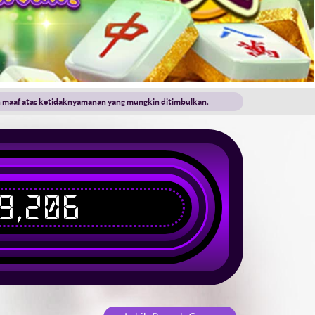
as ketidaknyamanan yang mungkin ditimbulkan.
Pemeliharaan Terjadwal: PP Virtu
89,206