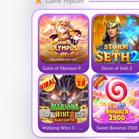
Game Populer
Gates of Olympus POP
Storm of Seth 2
Mahjong Wins 3 – Black Scatter
Sweet Bonanza 2500