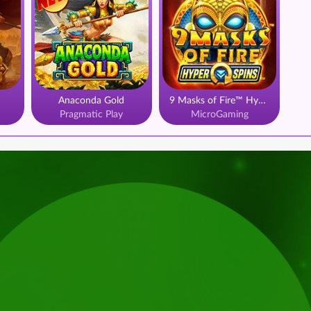
Anaconda Gold
9 Masks of Fire™ HyperSpins™
Pragmatic Play
MicroGaming