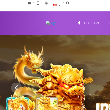
HOT GAMES