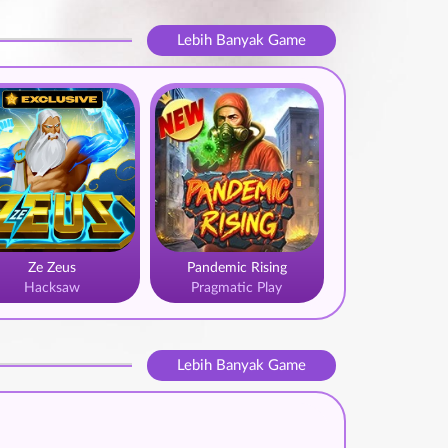
Lebih Banyak Game
Ze Zeus
Pandemic Rising
Hacksaw
Pragmatic Play
Lebih Banyak Game