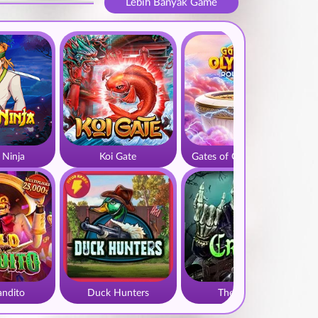
Lebih Banyak Game
 Ninja
Koi Gate
Gates of Olympus Roulette
andito
Duck Hunters
The Crypt