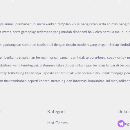
 anime, permainan ini menawarkan tampilan visual yang cerah serta animasi yang ha
h warna, serta gameplay sederhana yang mudah dipahami baik oleh pemula maupun
enggabungkan sentuhan tradisional dengan desain modern yang elegan. Setiap simbo
 memberikan pengalaman bermain yang nyaman dan tidak terburu-buru, cocok untuk me
form yang terintegrasi. Sistemnya telah dioptimalkan agar berjalan lancar di berba
tetap terhubung kapan saja. Update konten dilakukan secara rutin untuk menjaga pe
fitur tambahan seperti konten streaming dan informasi komunitas. Ini menjadikanny
m
Kategori
Duku
Hot Games
xgs