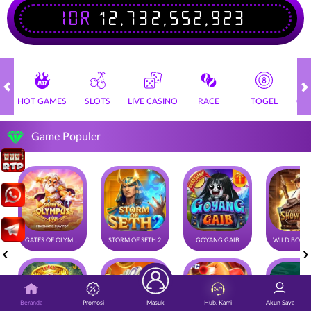
IDR
12,732,552,923
HOT GAMES
SLOTS
LIVE CASINO
RACE
TOGEL
OL
Game Populer
GATES OF OLYMPUS POP
STORM OF SETH 2
GOYANG GAIB
Beranda
Promosi
Masuk
Hub. Kami
Akun Saya