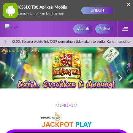
×
XGSLOT88 Aplikasi Mobile
UNDUH
Jangan tampilkan lagi hari ini
Masuk
Daftar
ai 16.00.00. Selama waktu ini, CQ9 permainan tidak akan tersedia. Kami memohon 
JACKPOT
PLAY