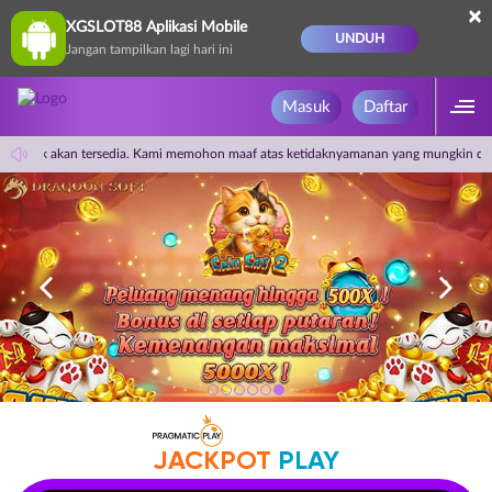
×
XGSLOT88 Aplikasi Mobile
UNDUH
Jangan tampilkan lagi hari ini
Masuk
Daftar
inan tidak akan tersedia. Kami memohon maaf atas ketidaknyamanan yang mungkin dit
JACKPOT
PLAY