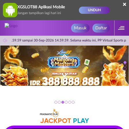
×
XGSLOT88 Aplikasi Mobile
UNDUH
Jangan tampilkan lagi hari ini
Masuk
Daftar
 dari 14.59.59 sampai 30-Sep-2026 14.59.59. Selama waktu ini, PP Virtual Sports 
JACKPOT
PLAY