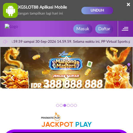
×
XGSLOT88 Aplikasi Mobile
UNDUH
Jangan tampilkan lagi hari ini
Masuk
Daftar
6 dari 14.59.59 sampai 30-Sep-2026 14.59.59. Selama waktu ini, PP Virtual Sports 
JACKPOT
PLAY